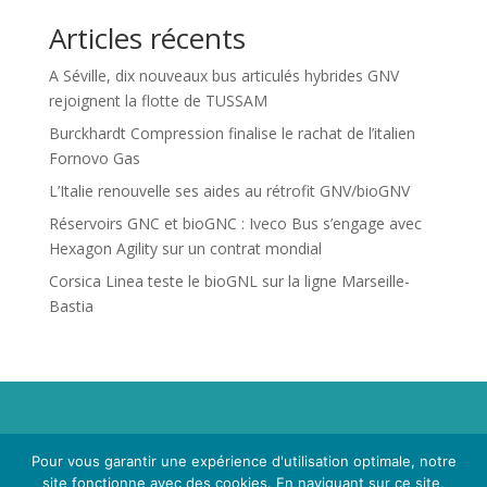
Articles récents
A Séville, dix nouveaux bus articulés hybrides GNV
rejoignent la flotte de TUSSAM
Burckhardt Compression finalise le rachat de l’italien
Fornovo Gas
L’Italie renouvelle ses aides au rétrofit GNV/bioGNV
Réservoirs GNC et bioGNC : Iveco Bus s’engage avec
Hexagon Agility sur un contrat mondial
Corsica Linea teste le bioGNL sur la ligne Marseille-
Bastia
Propriété de Territoire d'Energie Lot-et-Garonne. Voir
Pour vous garantir une expérience d'utilisation optimale, notre
Mentions Légales
et
Politique de Confidentialité
.
site fonctionne avec des cookies. En naviguant sur ce site,