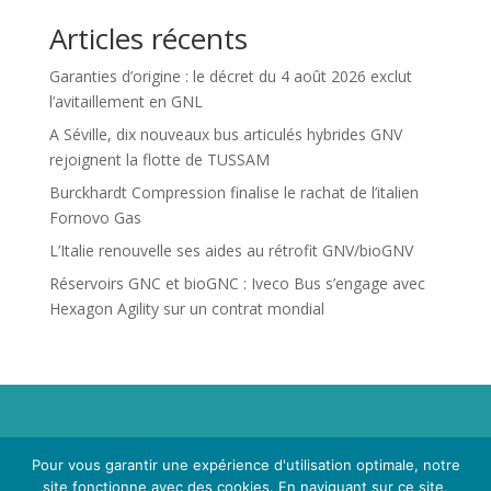
Articles récents
Garanties d’origine : le décret du 4 août 2026 exclut
l’avitaillement en GNL
A Séville, dix nouveaux bus articulés hybrides GNV
rejoignent la flotte de TUSSAM
Burckhardt Compression finalise le rachat de l’italien
Fornovo Gas
L’Italie renouvelle ses aides au rétrofit GNV/bioGNV
Réservoirs GNC et bioGNC : Iveco Bus s’engage avec
Hexagon Agility sur un contrat mondial
Propriété de Territoire d'Energie Lot-et-Garonne. Voir
Pour vous garantir une expérience d'utilisation optimale, notre
Mentions Légales
et
Politique de Confidentialité
.
site fonctionne avec des cookies. En naviguant sur ce site,