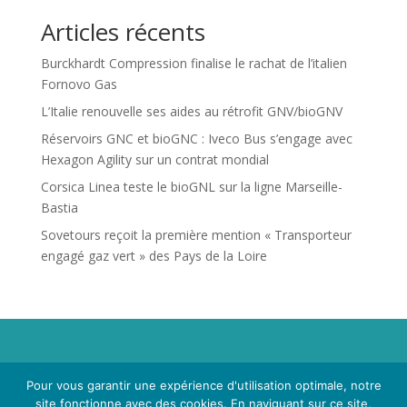
Articles récents
Burckhardt Compression finalise le rachat de l’italien
Fornovo Gas
L’Italie renouvelle ses aides au rétrofit GNV/bioGNV
Réservoirs GNC et bioGNC : Iveco Bus s’engage avec
Hexagon Agility sur un contrat mondial
Corsica Linea teste le bioGNL sur la ligne Marseille-
Bastia
Sovetours reçoit la première mention « Transporteur
engagé gaz vert » des Pays de la Loire
Propriété de Territoire d'Energie Lot-et-Garonne. Voir
Pour vous garantir une expérience d'utilisation optimale, notre
Mentions Légales
et
Politique de Confidentialité
.
site fonctionne avec des cookies. En naviguant sur ce site,