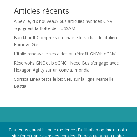
Articles récents
A Séville, dix nouveaux bus articulés hybrides GNV
rejoignent la flotte de TUSSAM
Burckhardt Compression finalise le rachat de l’italien
Fornovo Gas
L’Italie renouvelle ses aides au rétrofit GNV/bioGNV
Réservoirs GNC et bioGNC : Iveco Bus s’engage avec
Hexagon Agility sur un contrat mondial
Corsica Linea teste le bioGNL sur la ligne Marseille-
Bastia
Propriété de Territoire d'Energie Lot-et-Garonne. Voir
Pour vous garantir une expérience d'utilisation optimale, notre
Mentions Légales
et
Politique de Confidentialité
.
site fonctionne avec des cookies. En naviguant sur ce site,