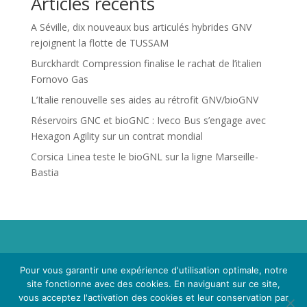
Articles récents
A Séville, dix nouveaux bus articulés hybrides GNV
rejoignent la flotte de TUSSAM
Burckhardt Compression finalise le rachat de l’italien
Fornovo Gas
L’Italie renouvelle ses aides au rétrofit GNV/bioGNV
Réservoirs GNC et bioGNC : Iveco Bus s’engage avec
Hexagon Agility sur un contrat mondial
Corsica Linea teste le bioGNL sur la ligne Marseille-
Bastia
Propriété de Territoire d'Energie Lot-et-Garonne. Voir
Pour vous garantir une expérience d'utilisation optimale, notre
Mentions Légales
et
Politique de Confidentialité
.
site fonctionne avec des cookies. En naviguant sur ce site,
vous acceptez l'activation des cookies et leur conservation par