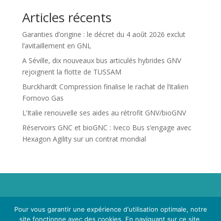
Articles récents
Garanties d’origine : le décret du 4 août 2026 exclut
l’avitaillement en GNL
A Séville, dix nouveaux bus articulés hybrides GNV
rejoignent la flotte de TUSSAM
Burckhardt Compression finalise le rachat de l’italien
Fornovo Gas
L’Italie renouvelle ses aides au rétrofit GNV/bioGNV
Réservoirs GNC et bioGNC : Iveco Bus s’engage avec
Hexagon Agility sur un contrat mondial
Propriété de Territoire d'Energie Lot-et-Garonne. Voir
Pour vous garantir une expérience d'utilisation optimale, notre
Mentions Légales
et
Politique de Confidentialité
.
site fonctionne avec des cookies. En naviguant sur ce site,