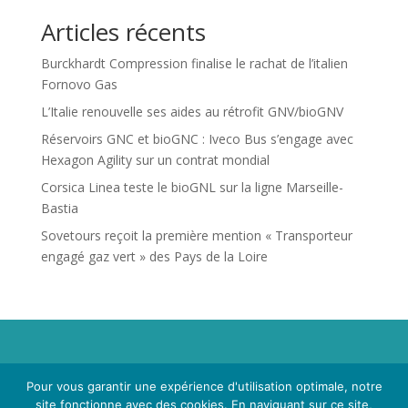
Articles récents
Burckhardt Compression finalise le rachat de l’italien
Fornovo Gas
L’Italie renouvelle ses aides au rétrofit GNV/bioGNV
Réservoirs GNC et bioGNC : Iveco Bus s’engage avec
Hexagon Agility sur un contrat mondial
Corsica Linea teste le bioGNL sur la ligne Marseille-
Bastia
Sovetours reçoit la première mention « Transporteur
engagé gaz vert » des Pays de la Loire
Propriété de Territoire d'Energie Lot-et-Garonne. Voir
Pour vous garantir une expérience d'utilisation optimale, notre
Mentions Légales
et
Politique de Confidentialité
.
site fonctionne avec des cookies. En naviguant sur ce site,