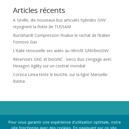
Articles récents
A Séville, dix nouveaux bus articulés hybrides GNV
rejoignent la flotte de TUSSAM
Burckhardt Compression finalise le rachat de l’italien
Fornovo Gas
L’Italie renouvelle ses aides au rétrofit GNV/bioGNV
Réservoirs GNC et bioGNC : Iveco Bus s’engage avec
Hexagon Agility sur un contrat mondial
Corsica Linea teste le bioGNL sur la ligne Marseille-
Bastia
Propriété de Territoire d'Energie Lot-et-Garonne. Voir
Pour vous garantir une expérience d'utilisation optimale, notre
Mentions Légales
et
Politique de Confidentialité
.
site fonctionne avec des cookies. En naviguant sur ce site,