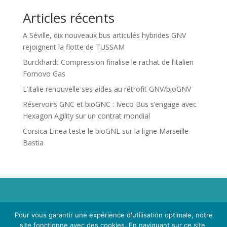
Articles récents
A Séville, dix nouveaux bus articulés hybrides GNV
rejoignent la flotte de TUSSAM
Burckhardt Compression finalise le rachat de l’italien
Fornovo Gas
L’Italie renouvelle ses aides au rétrofit GNV/bioGNV
Réservoirs GNC et bioGNC : Iveco Bus s’engage avec
Hexagon Agility sur un contrat mondial
Corsica Linea teste le bioGNL sur la ligne Marseille-
Bastia
Propriété de Territoire d'Energie Lot-et-Garonne. Voir
Pour vous garantir une expérience d'utilisation optimale, notre
Mentions Légales
et
Politique de Confidentialité
.
site fonctionne avec des cookies. En naviguant sur ce site,