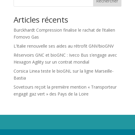
Rechercher
Articles récents
Burckhardt Compression finalise le rachat de l’italien
Fornovo Gas
L’Italie renouvelle ses aides au rétrofit GNV/bioGNV
Réservoirs GNC et bioGNC : Iveco Bus s’engage avec
Hexagon Agility sur un contrat mondial
Corsica Linea teste le bioGNL sur la ligne Marseille-
Bastia
Sovetours reçoit la première mention « Transporteur
engagé gaz vert » des Pays de la Loire
Propriété de Territoire d'Energie Lot-et-Garonne. Voir