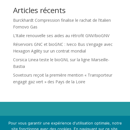
Articles récents
Burckhardt Compression finalise le rachat de l’italien
Fornovo Gas
L’Italie renouvelle ses aides au rétrofit GNV/bioGNV
Réservoirs GNC et bioGNC : Iveco Bus s’engage avec
Hexagon Agility sur un contrat mondial
Corsica Linea teste le bioGNL sur la ligne Marseille-
Bastia
Sovetours reçoit la première mention « Transporteur
engagé gaz vert » des Pays de la Loire
Propriété de Territoire d'Energie Lot-et-Garonne. Voir
Pour vous garantir une expérience d'utilisation optimale, notre
Mentions Légales
et
Politique de Confidentialité
.
site fonctionne avec des cookies. En naviguant sur ce site,