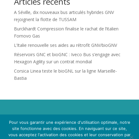
Articles récents
A Séville, dix nouveaux bus articulés hybrides GNV
rejoignent la flotte de TUSSAM
Burckhardt Compression finalise le rachat de l’italien
Fornovo Gas
L’Italie renouvelle ses aides au rétrofit GNV/bioGNV
Réservoirs GNC et bioGNC : Iveco Bus s’engage avec
Hexagon Agility sur un contrat mondial
Corsica Linea teste le bioGNL sur la ligne Marseille-
Bastia
Propriété de Territoire d'Energie Lot-et-Garonne. Voir
Pour vous garantir une expérience d'utilisation optimale, notre
Mentions Légales
et
Politique de Confidentialité
.
site fonctionne avec des cookies. En naviguant sur ce site,
vous acceptez l'activation des cookies et leur conservation par