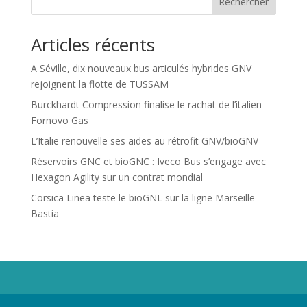
Rechercher
Articles récents
A Séville, dix nouveaux bus articulés hybrides GNV
rejoignent la flotte de TUSSAM
Burckhardt Compression finalise le rachat de l’italien
Fornovo Gas
L’Italie renouvelle ses aides au rétrofit GNV/bioGNV
Réservoirs GNC et bioGNC : Iveco Bus s’engage avec
Hexagon Agility sur un contrat mondial
Corsica Linea teste le bioGNL sur la ligne Marseille-
Bastia
Propriété de Territoire d'Energie Lot-et-Garonne. Voir