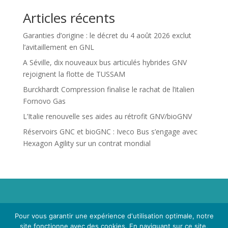
Articles récents
Garanties d’origine : le décret du 4 août 2026 exclut
l’avitaillement en GNL
A Séville, dix nouveaux bus articulés hybrides GNV
rejoignent la flotte de TUSSAM
Burckhardt Compression finalise le rachat de l’italien
Fornovo Gas
L’Italie renouvelle ses aides au rétrofit GNV/bioGNV
Réservoirs GNC et bioGNC : Iveco Bus s’engage avec
Hexagon Agility sur un contrat mondial
Propriété de Territoire d'Energie Lot-et-Garonne. Voir
Pour vous garantir une expérience d'utilisation optimale, notre
Mentions Légales
et
Politique de Confidentialité
.
site fonctionne avec des cookies. En naviguant sur ce site,