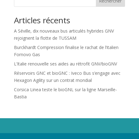
Rechercher
Articles récents
A Séville, dix nouveaux bus articulés hybrides GNV
rejoignent la flotte de TUSSAM
Burckhardt Compression finalise le rachat de l’italien
Fornovo Gas
L’Italie renouvelle ses aides au rétrofit GNV/bioGNV
Réservoirs GNC et bioGNC : Iveco Bus s’engage avec
Hexagon Agility sur un contrat mondial
Corsica Linea teste le bioGNL sur la ligne Marseille-
Bastia
Propriété de Territoire d'Energie Lot-et-Garonne. Voir