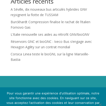
Articles récents
A Séville, dix nouveaux bus articulés hybrides GNV
rejoignent la flotte de TUSSAM
Burckhardt Compression finalise le rachat de l’italien
Fornovo Gas
L’Italie renouvelle ses aides au rétrofit GNV/bioGNV
Réservoirs GNC et bioGNC : Iveco Bus s’engage avec
Hexagon Agility sur un contrat mondial
Corsica Linea teste le bioGNL sur la ligne Marseille-
Bastia
Propriété de Territoire d'Energie Lot-et-Garonne. Voir
Pour vous garantir une expérience d'utilisation optimale, notre
Mentions Légales
et
Politique de Confidentialité
.
site fonctionne avec des cookies. En naviguant sur ce site,
vous acceptez l'activation des cookies et leur conservation par