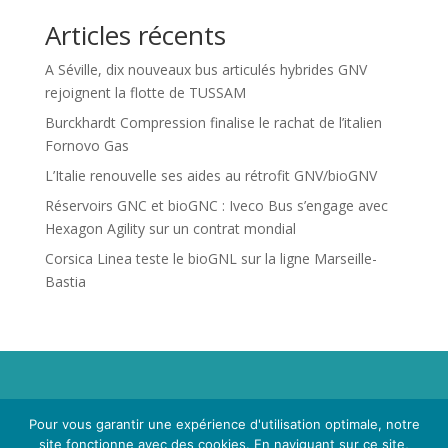
Articles récents
A Séville, dix nouveaux bus articulés hybrides GNV
rejoignent la flotte de TUSSAM
Burckhardt Compression finalise le rachat de l’italien
Fornovo Gas
L’Italie renouvelle ses aides au rétrofit GNV/bioGNV
Réservoirs GNC et bioGNC : Iveco Bus s’engage avec
Hexagon Agility sur un contrat mondial
Corsica Linea teste le bioGNL sur la ligne Marseille-
Bastia
Propriété de Territoire d'Energie Lot-et-Garonne. Voir
Pour vous garantir une expérience d'utilisation optimale, notre
Mentions Légales
et
Politique de Confidentialité
.
site fonctionne avec des cookies. En naviguant sur ce site,