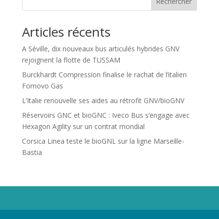
Rechercher
Articles récents
A Séville, dix nouveaux bus articulés hybrides GNV
rejoignent la flotte de TUSSAM
Burckhardt Compression finalise le rachat de l’italien
Fornovo Gas
L’Italie renouvelle ses aides au rétrofit GNV/bioGNV
Réservoirs GNC et bioGNC : Iveco Bus s’engage avec
Hexagon Agility sur un contrat mondial
Corsica Linea teste le bioGNL sur la ligne Marseille-
Bastia
Propriété de Territoire d'Energie Lot-et-Garonne. Voir