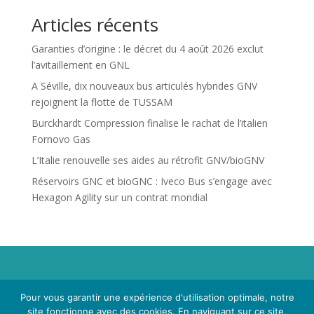
Articles récents
Garanties d’origine : le décret du 4 août 2026 exclut
l’avitaillement en GNL
A Séville, dix nouveaux bus articulés hybrides GNV
rejoignent la flotte de TUSSAM
Burckhardt Compression finalise le rachat de l’italien
Fornovo Gas
L’Italie renouvelle ses aides au rétrofit GNV/bioGNV
Réservoirs GNC et bioGNC : Iveco Bus s’engage avec
Hexagon Agility sur un contrat mondial
Propriété de Territoire d'Energie Lot-et-Garonne. Voir
Pour vous garantir une expérience d'utilisation optimale, notre
Mentions Légales
et
Politique de Confidentialité
.
site fonctionne avec des cookies. En naviguant sur ce site,